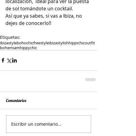
localización,  ideal para ver la puesta 
de sol tomándote un cocktail. 
Así que ya sabes, si vas a Ibiza, no 
dejes de conocerlo!! 
Etiquetas:
ibizastyle
bohochic
freestyle
ibiza
stylish
hippichic
outfit
bohemiam
hippychic
Comentarios
Escribir un comentario...