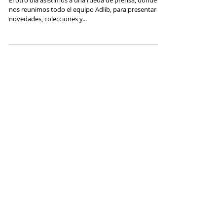
Belén Montero Pezzi
Rueda de prensa Adlib Moda Ibiza
El otro día asistimos a una rueda de prensa, donde
nos reunimos todo el equipo Adlib, para presentar las
novedades, colecciones y...
Únete a nuestra lista de
correo
No te pierdas ninguna
actualización