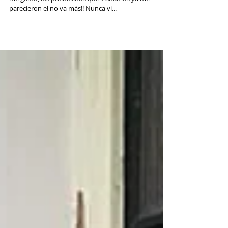
Básicos en tu armario.
Ay qué ver lo que da de sí un viaje...!!! Si Amsterdan
me gustó, los pueblecitos que visitamos ya me
parecieron el no va más!! Nunca vi...