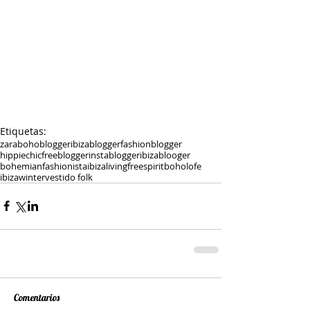
Etiquetas:
zara
bohoblogger
ibizablogger
fashionblogger
hippiechic
freeblogger
instablogger
ibizablooger
bohemian
fashionista
ibizaliving
freespirit
boholofe
ibizawinter
vestido folk
Comentarios