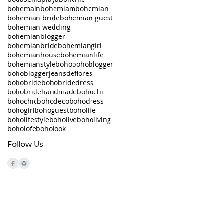
bohemain
bohemiam
bohemian
bohemian bride
bohemian guest
bohemian wedding
bohemianblogger
bohemianbride
bohemiangirl
bohemianhouse
bohemianlife
bohemianstyle
boho
bohoblogger
bohobloggerjeansdeflores
bohobride
bohobridedress
bohobridehandmade
bohochi
bohochic
bohodeco
bohodress
bohogirl
bohoguest
boholife
boholifestyle
boholive
boholiving
boholofe
boholook
Follow Us