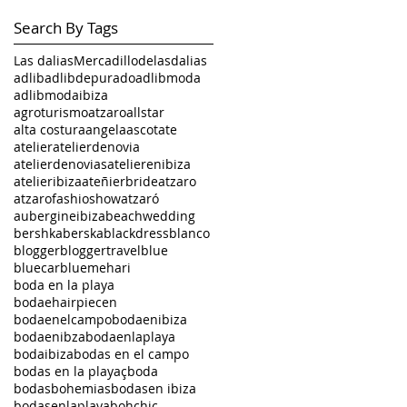
Search By Tags
Las dalias
Mercadillodelasdalias
adlib
adlibdepurado
adlibmoda
adlibmodaibiza
agroturismoatzaro
allstar
alta costura
angela
ascot
ate
atelier
atelierdenovia
atelierdenovias
atelierenibiza
atelieribiza
ateñierbride
atzaro
atzarofashioshow
atzaró
aubergineibiza
beachwedding
bershka
berska
blackdress
blanco
blogger
bloggertravel
blue
bluecar
bluemehari
boda en la playa
bodaehairpiecen
bodaenelcampo
bodaenibiza
bodaenibza
bodaenlaplaya
bodaibiza
bodas en el campo
bodas en la playaçboda
bodasbohemias
bodasen ibiza
bodasenlaplaya
bohchic