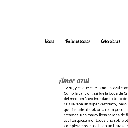
Home
Quienes somos
Colecciones
Amor azul
" Azul, y es que este  amor es azul como
Como la canción, así fue la boda de Cris
del mediterráneo inundando todo de l
Cris llevaba un super vestidazo,  pero s
quería darle al look un aire un poco 
creamos  una maravillosa corona de fl
azul turquesa montados uno sobre otr
Completamos el look con un brazalete de