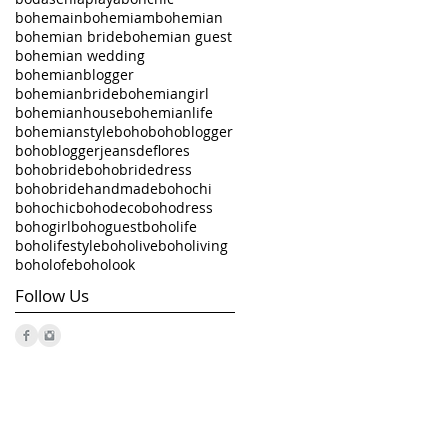
bohemain
bohemiam
bohemian
bohemian bride
bohemian guest
bohemian wedding
bohemianblogger
bohemianbride
bohemiangirl
bohemianhouse
bohemianlife
bohemianstyle
boho
bohoblogger
bohobloggerjeansdeflores
bohobride
bohobridedress
bohobridehandmade
bohochi
bohochic
bohodeco
bohodress
bohogirl
bohoguest
boholife
boholifestyle
boholive
boholiving
boholofe
boholook
Follow Us