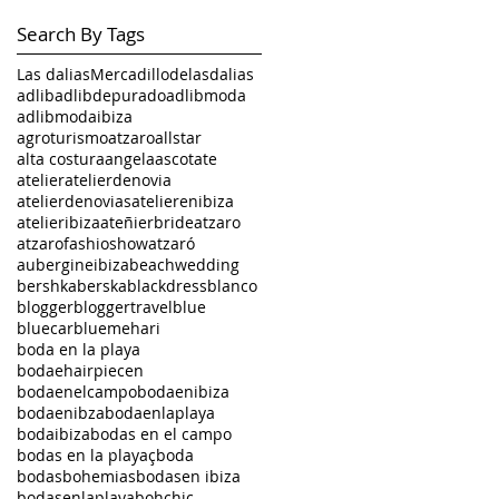
Search By Tags
Las dalias
Mercadillodelasdalias
adlib
adlibdepurado
adlibmoda
adlibmodaibiza
agroturismoatzaro
allstar
alta costura
angela
ascot
ate
atelier
atelierdenovia
atelierdenovias
atelierenibiza
atelieribiza
ateñierbride
atzaro
atzarofashioshow
atzaró
aubergineibiza
beachwedding
bershka
berska
blackdress
blanco
blogger
bloggertravel
blue
bluecar
bluemehari
boda en la playa
bodaehairpiecen
bodaenelcampo
bodaenibiza
bodaenibza
bodaenlaplaya
bodaibiza
bodas en el campo
bodas en la playaçboda
bodasbohemias
bodasen ibiza
bodasenlaplaya
bohchic