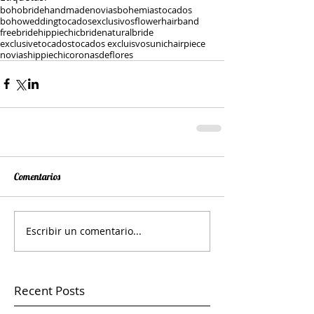
bohobride
handmade
noviasbohemias
tocados
bohowedding
tocadosexclusivos
flowerhairband
freebride
hippiechicbride
naturalbride
exclusivetocados
tocados excluisvos
unichairpiece
noviashippiechi
coronasdeflores
Comentarios
Escribir un comentario...
Recent Posts