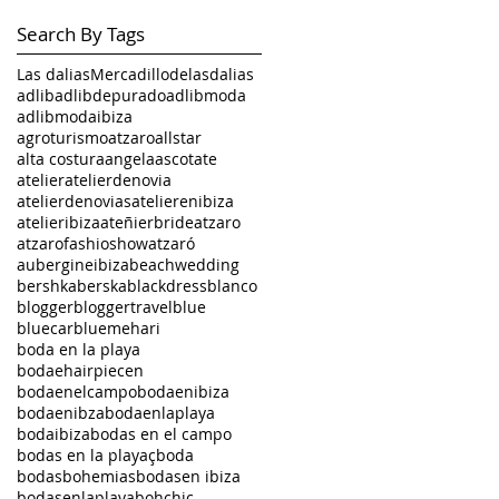
Search By Tags
Las dalias
Mercadillodelasdalias
adlib
adlibdepurado
adlibmoda
adlibmodaibiza
agroturismoatzaro
allstar
alta costura
angela
ascot
ate
atelier
atelierdenovia
atelierdenovias
atelierenibiza
atelieribiza
ateñierbride
atzaro
atzarofashioshow
atzaró
aubergineibiza
beachwedding
bershka
berska
blackdress
blanco
blogger
bloggertravel
blue
bluecar
bluemehari
boda en la playa
bodaehairpiecen
bodaenelcampo
bodaenibiza
bodaenibza
bodaenlaplaya
bodaibiza
bodas en el campo
bodas en la playaçboda
bodasbohemias
bodasen ibiza
bodasenlaplaya
bohchic