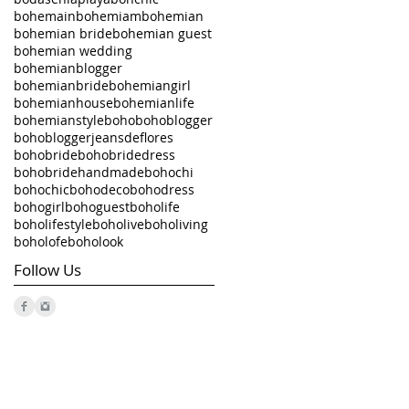
bohemain
bohemiam
bohemian
bohemian bride
bohemian guest
bohemian wedding
bohemianblogger
bohemianbride
bohemiangirl
bohemianhouse
bohemianlife
bohemianstyle
boho
bohoblogger
bohobloggerjeansdeflores
bohobride
bohobridedress
bohobridehandmade
bohochi
bohochic
bohodeco
bohodress
bohogirl
bohoguest
boholife
boholifestyle
boholive
boholiving
boholofe
boholook
Follow Us