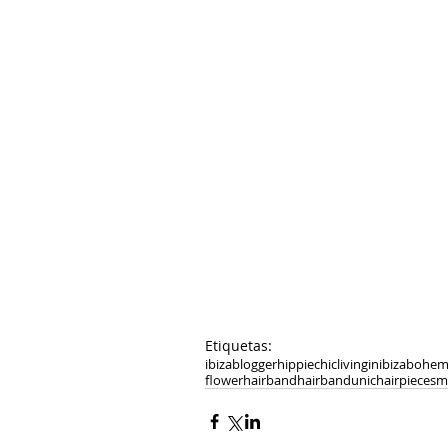
Etiquetas:
ibizablogger
hippiechic
livinginibiza
bohem
flowerhairband
hairband
unichairpieces
m