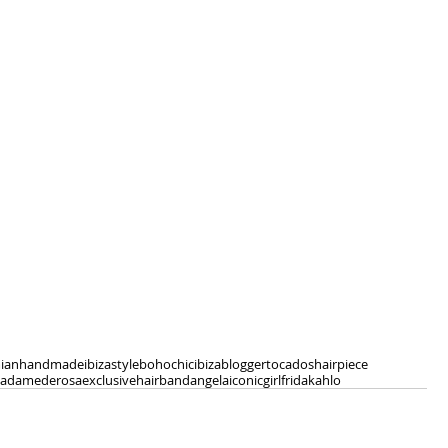
ian
handmade
ibizastyle
bohochic
ibiza
blogger
tocados
hairpiece
adamederosa
exclusivehairband
angela
iconicgirl
fridakahlo