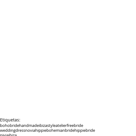
Etiquetas:
bohobride
handmade
ibizastyle
atelier
freebride
weddingdress
noviahippie
bohemianbride
hippiebride
niviaibiza