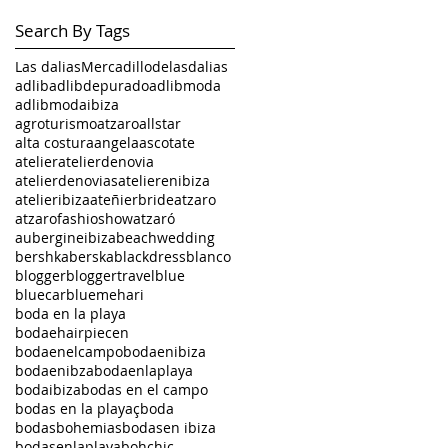
Search By Tags
Las dalias
Mercadillodelasdalias
adlib
adlibdepurado
adlibmoda
adlibmodaibiza
agroturismoatzaro
allstar
alta costura
angela
ascot
ate
atelier
atelierdenovia
atelierdenovias
atelierenibiza
atelieribiza
ateñierbride
atzaro
atzarofashioshow
atzaró
aubergineibiza
beachwedding
bershka
berska
blackdress
blanco
blogger
bloggertravel
blue
bluecar
bluemehari
boda en la playa
bodaehairpiecen
bodaenelcampo
bodaenibiza
bodaenibza
bodaenlaplaya
bodaibiza
bodas en el campo
bodas en la playaçboda
bodasbohemias
bodasen ibiza
bodasenlaplaya
bohchic