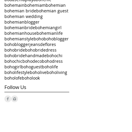
bohemain
bohemiam
bohemian
bohemian bride
bohemian guest
bohemian wedding
bohemianblogger
bohemianbride
bohemiangirl
bohemianhouse
bohemianlife
bohemianstyle
boho
bohoblogger
bohobloggerjeansdeflores
bohobride
bohobridedress
bohobridehandmade
bohochi
bohochic
bohodeco
bohodress
bohogirl
bohoguest
boholife
boholifestyle
boholive
boholiving
boholofe
boholook
Follow Us