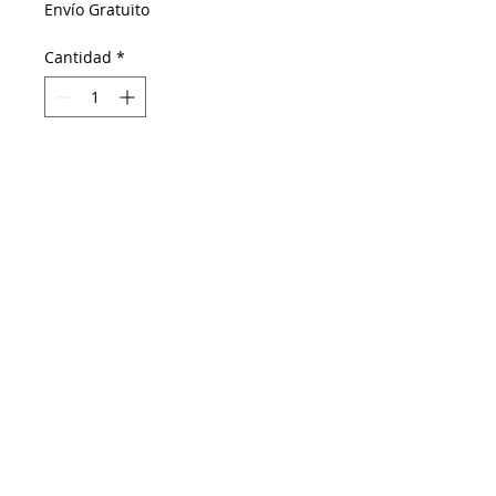
Envío Gratuito
Cantidad
*
Agregar al carrito
Realizar compra
Tocado diadema artesanal realizado
sobre telar de Guatemala y decorado
con borlas de algodón y mini florecitas
pintadas a mano una a una.
BelénBoheme