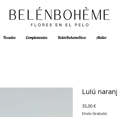
Tocados
Complementos
BelénBohemeDeco
Atelier
Lulú naran
Precio
35,00 €
Envío Gratuito