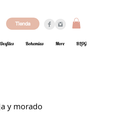
Tienda
Desfiles
Bohemias
More
BLOG
ja y morado