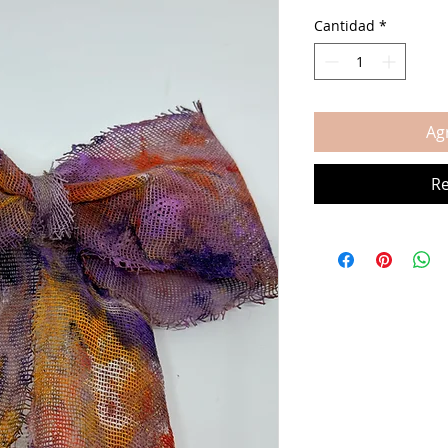
Cantidad
*
Agr
Re