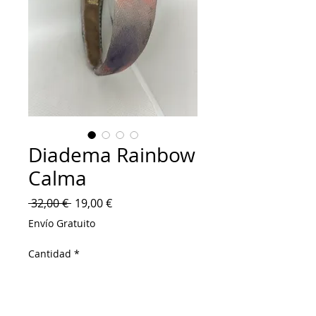
Diadema Rainbow
Calma
Precio
Precio
 32,00 € 
19,00 €
de
Envío Gratuito
oferta
Cantidad
*