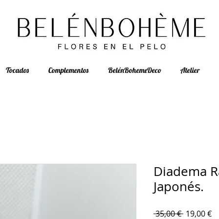
Tocados
Complementos
BelénBohemeDeco
Atelier
Diadema R
Japonés.
Precio
Pr
 35,00 € 
19,00 €