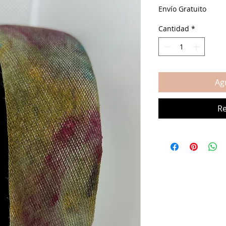
d
Envío Gratuito
of
Cantidad
*
Agr
Re