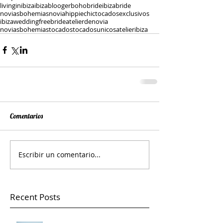
livinginibiza
ibizablooger
bohobride
ibizabride
noviasbohemias
noviahippiechic
tocadosexclusivos
ibizawedding
freebride
atelierdenovia
noviasbohemiastocados
tocadosunicos
atelieribiza
Comentarios
Escribir un comentario...
Recent Posts