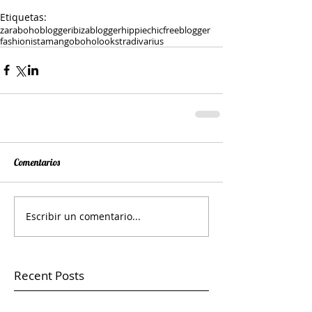
Etiquetas:
zara
bohoblogger
ibizablogger
hippiechic
freeblogger
fashionista
mango
boholook
stradivarius
Comentarios
Escribir un comentario...
Recent Posts