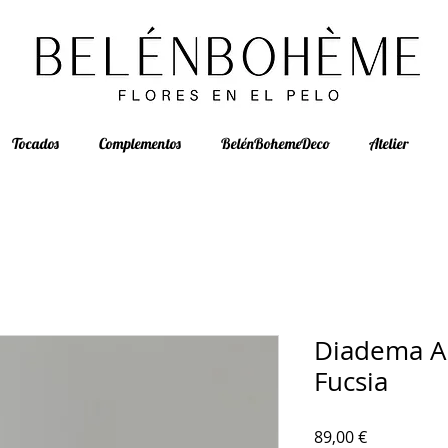
Tocados
Complementos
BelénBohemeDeco
Atelier
Diadema A
Fucsia
Precio
89,00 €