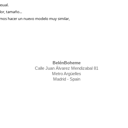
asual.
or, tamaño...
emos hacer un nuevo modelo muy similar,
BelénBoheme
Calle Juan Álvarez Mendizabal 81
Metro Argüelles
Madrid - Spain