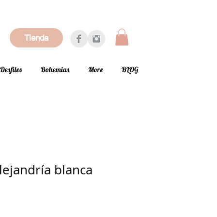
Tienda
Desfiles
Bohemias
More
BLOG
ejandría blanca