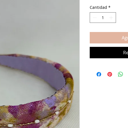
Cantidad
*
Agr
Re