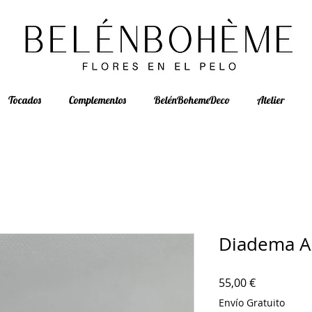
Tocados
Complementos
BelénBohemeDeco
Atelier
Diadema Al
Precio
55,00 €
Envío Gratuito