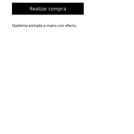
Realizar compra
Diadema pintada a mano con efecto
tiedye y adornada con cadena bañada
en oro y piedras azulonas.
Apta para looks de invitada o looks
casual.
Diseño personalizable en cuanto a color,
tamaño...
Pieza única y exclusiva, aunque
podemos hacer un nuevo modelo muy
similar, nunca igual, por encargo.
BelénBoheme
Calle Juan Álvarez Mendizabal 81
Metro Argüelles